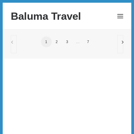
Baluma Travel
1
2
3
…
7