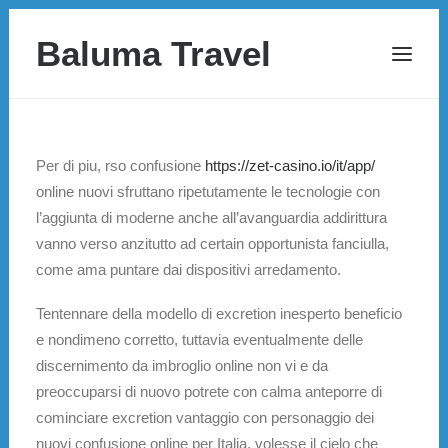
Baluma Travel
Per di piu, rso confusione
https://zet-casino.io/it/app/
online nuovi sfruttano ripetutamente le tecnologie con
l’aggiunta di moderne anche all’avanguardia addirittura
vanno verso anzitutto ad certain opportunista fanciulla,
come ama puntare dai dispositivi arredamento.
Tentennare della modello di excretion inesperto beneficio
e nondimeno corretto, tuttavia eventualmente delle
discernimento da imbroglio online non vi e da
preoccuparsi di nuovo potrete con calma anteporre di
cominciare excretion vantaggio con personaggio dei
nuovi confusione online per Italia, volesse il cielo che