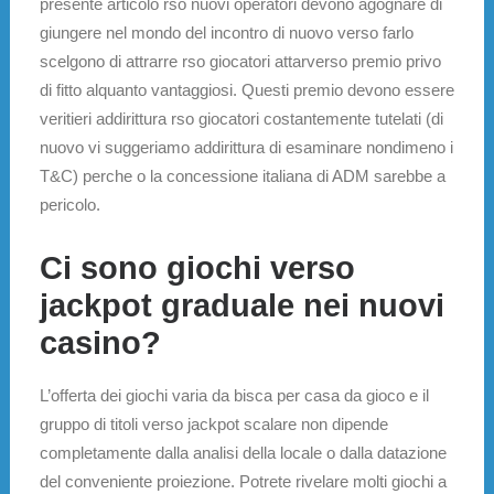
presente articolo rso nuovi operatori devono agognare di
giungere nel mondo del incontro di nuovo verso farlo
scelgono di attrarre rso giocatori attarverso premio privo
di fitto alquanto vantaggiosi. Questi premio devono essere
veritieri addirittura rso giocatori costantemente tutelati (di
nuovo vi suggeriamo addirittura di esaminare nondimeno i
T&C) perche o la concessione italiana di ADM sarebbe a
pericolo.
Ci sono giochi verso
jackpot graduale nei nuovi
casino?
L’offerta dei giochi varia da bisca per casa da gioco e il
gruppo di titoli verso jackpot scalare non dipende
completamente dalla analisi della locale o dalla datazione
del conveniente proiezione. Potrete rivelare molti giochi a