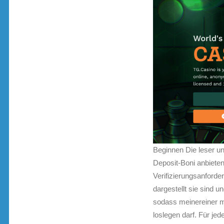
Beginnen Die leser u
Deposit-Boni anbieten
Verifizierungsanforde
dargestellt sie sind u
sodass meinereiner m
loslegen darf. Für je