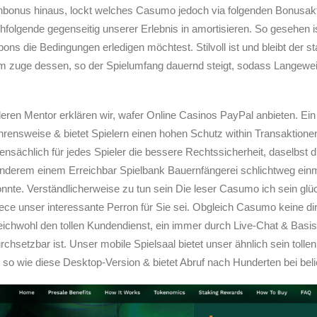
onus hinaus, lockt welches Casumo jedoch via folgenden Bonusakt
olgende gegenseitig unserer Erlebnis in amortisieren. So gesehen is
pons die Bedingungen erledigen möchtest. Stilvoll ist und bleibt der 
im zuge dessen, so der Spielumfang dauernd steigt, sodass Langewei
eren Mentor erklären wir, wafer Online Casinos PayPal anbieten. Ein 
ahrensweise & bietet Spielern einen hohen Schutz within Transaktion
bensächlich für jedes Spieler die bessere Rechtssicherheit, daselbst
anderem einem Erreichbar Spielbank Bauernfängerei schlichtweg ein
nnte. Verständlicherweise zu tun sein Die leser Casumo ich sein gl
rece unser interessante Perron für Sie sei. Obgleich Casumo keine d
gleichwohl den tollen Kundendienst, ein immer durch Live-Chat & Basis
chsetzbar ist. Unser mobile Spielsaal bietet unser ähnlich sein tolle
o wie diese Desktop-Version & bietet Abruf nach Hunderten bei beli