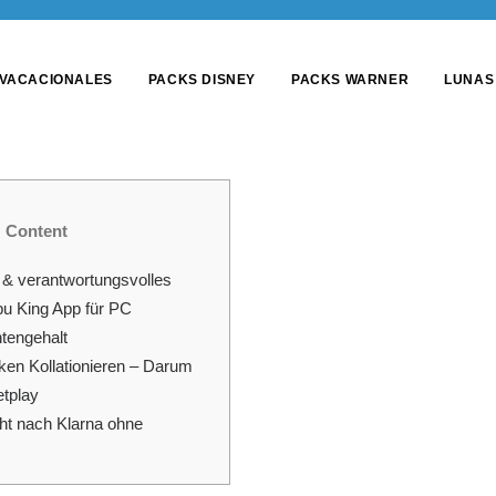
 VACACIONALES
PACKS DISNEY
PACKS WARNER
LUNAS 
Content
 & verantwortungsvolles
u King App für PC
tengehalt
ken Kollationieren – Darum
tplay
cht nach Klarna ohne