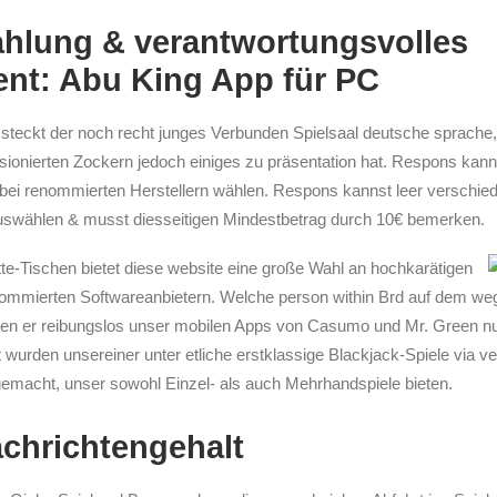
ahlung & verantwortungsvolles
t: Abu King App für PC
teckt der noch recht junges Verbunden Spielsaal deutsche sprache,
sionierten Zockern jedoch einiges zu präsentation hat. Respons kan
s bei renommierten Herstellern wählen. Respons kannst leer verschie
swählen & musst diesseitigen Mindestbetrag durch 10€ bemerken.
e-Tischen bietet diese website eine große Wahl an hochkarätigen
nommierten Softwareanbietern. Welche person within Brd auf dem weg
sen er reibungslos unser mobilen Apps von Casumo und Mr. Green nut
 wurden unsereiner unter etliche erstklassige Blackjack-Spiele via v
gemacht, unser sowohl Einzel- als auch Mehrhandspiele bieten.
chrichtengehalt