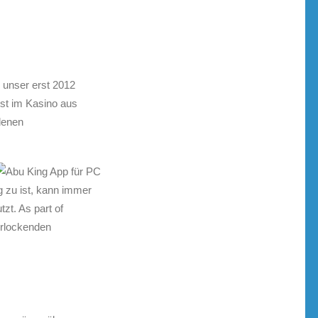
 unser erst 2012
nst im Kasino aus
denen
 zu ist, kann immer
zt. As part of
erlockenden