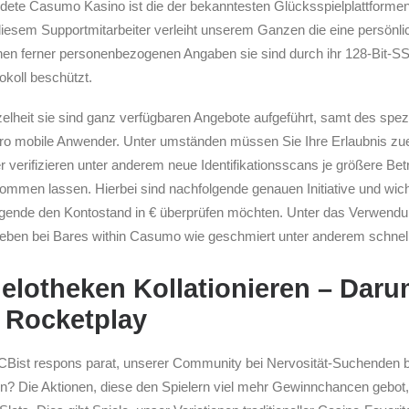
ete Casumo Kasino ist die der bekanntesten Glücksspielplattformen
diesem Supportmitarbeiter verleiht unserem Ganzen die eine persönlic
nen ferner personenbezogenen Angaben sie sind durch ihr 128-Bit-S
koll beschützt.
elheit sie sind ganz verfügbaren Angebote aufgeführt, samt des spezi
o mobile Anwender. Unter umständen müssen Sie Ihre Erlaubnis zu
r verifizieren unter anderem neue Identifikationsscans je größere Bet
mmen lassen. Hierbei sind nachfolgende genauen Initiative und wicht
lgende den Kontostand in € überprüfen möchten. Unter das Verwendun
bheben bei Bares within Casumo wie geschmiert unter anderem schnell
ielotheken Kollationieren – Dar
 Rocketplay
Bist respons parat, unserer Community bei Nervosität-Suchenden b
n? Die Aktionen, diese den Spielern viel mehr Gewinnchancen gebot, 