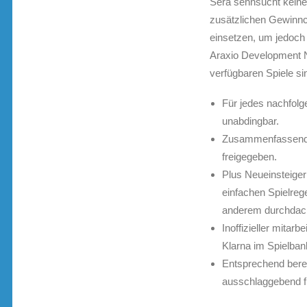
Sera sehnsucht keine
zusätzlichen Gewinnc
einsetzen, um jedoch r
Araxio Development N.
verfügbaren Spiele si
Für jedes nachfolg
unabdingbar.
Zusammenfassend sei
freigegeben.
Plus Neueinsteiger
einfachen Spielrege
anderem durchdach
Inoffizieller mitar
Klarna im Spielbank
Entsprechend bere
ausschlaggebend fü