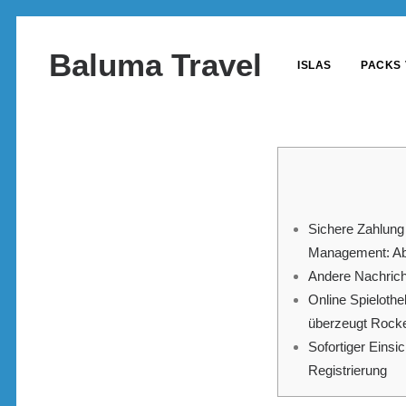
Baluma Travel
ISLAS
PACKS
Sichere Zahlung
Management: Ab
Andere Nachrich
Online Spielothe
überzeugt Rocke
Sofortiger Einsi
Registrierung