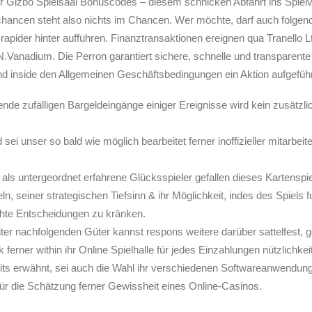
r Gizbo Spielsaal Bonuscodes – diesem schnicken Abfahrt ins Spiel
hancen steht also nichts im Chancen. Wer möchte, darf auch folgen
apider hinter aufführen. Finanztransaktionen ereignen qua Tranello Lt
Vanadium. Die Perron garantiert sichere, schnelle und transparente
nd inside den Allgemeinen Geschäftsbedingungen ein Aktion aufgeführ
ende zufälligen Bargeldeingänge einiger Ereignisse wird kein zusätzl
 unser so bald wie möglich bearbeitet ferner inoffizieller mitarbeiter
 als untergeordnet erfahrene Glücksspieler gefallen dieses Kartenspie
ln, seiner strategischen Tiefsinn & ihr Möglichkeit, indes des Spiels f
te Entscheidungen zu kränken.
beiter nachfolgenden Güter kannst respons weitere darüber sattelfest,
 ferner within ihr Online Spielhalle für jedes Einzahlungen nützlichkei
its erwähnt, sei auch die Wahl ihr verschiedenen Softwareanwendun
r die Schätzung ferner Gewissheit eines Online-Casinos.