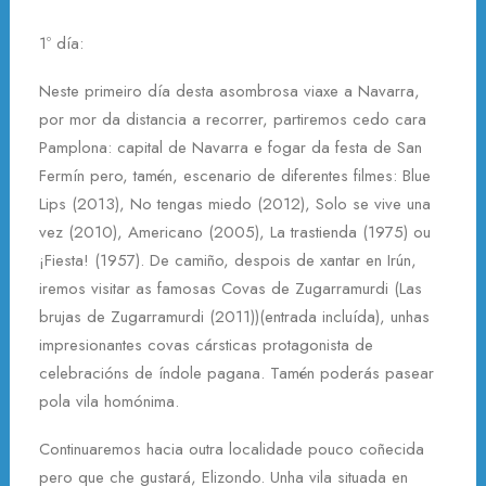
1º día:
Neste primeiro día desta asombrosa viaxe a Navarra,
por mor da distancia a recorrer, partiremos cedo cara
Pamplona: capital de Navarra e fogar da festa de San
Fermín pero, tamén, escenario de diferentes filmes: Blue
Lips (2013), No tengas miedo (2012), Solo se vive una
vez (2010), Americano (2005), La trastienda (1975) ou
¡Fiesta! (1957). De camiño, despois de xantar en Irún,
iremos visitar as famosas Covas de Zugarramurdi (Las
brujas de Zugarramurdi (2011))(entrada incluída), unhas
impresionantes covas cársticas protagonista de
celebracións de índole pagana. Tamén poderás pasear
pola vila homónima.
Continuaremos hacia outra localidade pouco coñecida
pero que che gustará, Elizondo. Unha vila situada en